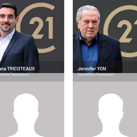
ana TRICOTEAUX
Jennifer YON
stante Transaction
Conseillère Transaction