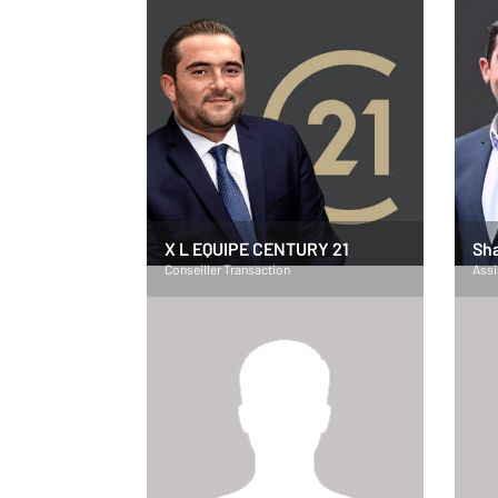
X L EQUIPE CENTURY 21
Sh
Conseiller Transaction
Assi