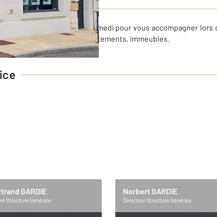
ence
 vous accueille du lundi au samedi pour vous accompagner lors d
 villas, haras, terrains, appartements, immeubles.
ice
rtrand GARDIE
Norbert GARDIE
nt Structure Générale
Directeur Structure Générale