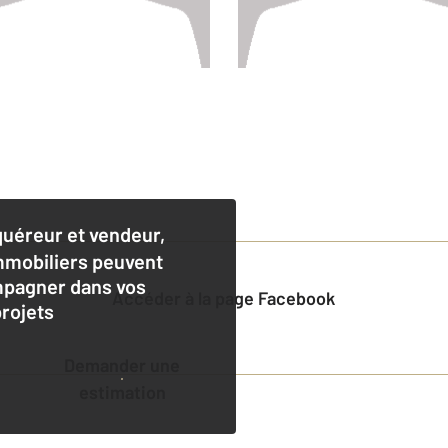
quéreur et vendeur,
mmobiliers peuvent
pagner dans vos
Accéder à la page Facebook
projets
Demander une
estimation