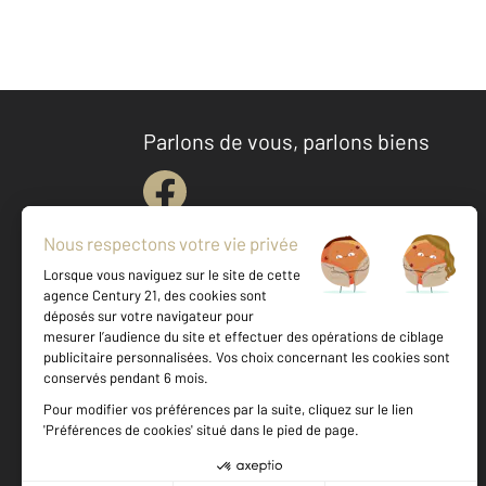
Parlons de vous, parlons biens
Votre agence est notée
Achat
Vente
9,0
/
10