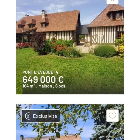
PONT L EVEQUE 14
649 000 €
2
164 m
, Maison
, 6 pcs
Exclusivité