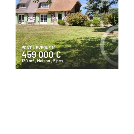
PONT L EVEQUE 14
459 000 €
2
120 m
, Maison
, 5 pcs