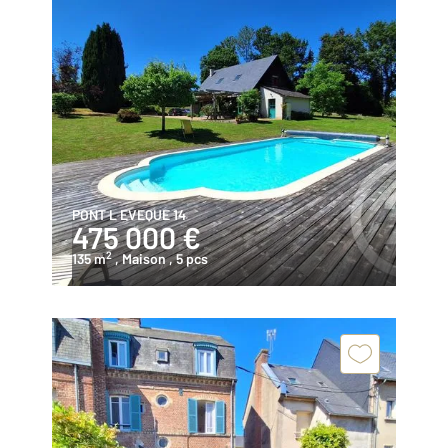
PONT L EVEQUE 14
475 000 €
2
135 m
, Maison
, 5 pcs