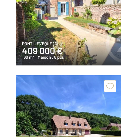
PONT L EVEQUE 14
409 000 €
2
160 m
, Maison
, 8 pcs