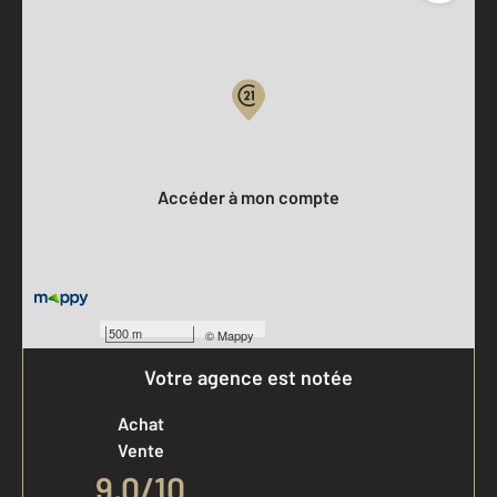
Parlons de vous, parlons biens
Votre compte :
Accéder à mon compte
500 m
©
Mappy
Votre agence est notée
Achat
Vente
9,0
/
10