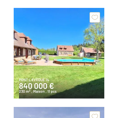
PONT L EVEQUE 14
840 000 €
2
230 m
, Maison
, 11 pcs